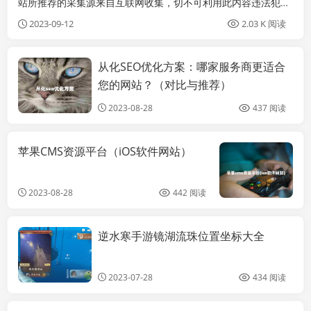
站所推荐的采集源来自互联网收集，切不可利用此内容违法犯
罪，推荐采集源所有内容于本站无关。本站推荐采集源站点：大
2023-09-12
2.03 K 阅读
漠资源网：https://damozy2.com/ （秒播、资源稳定、更新及
时、少量跑马灯水印广告）夸克资源网：
从化SEO优化方案：哪家服务商更适合
未命名
http://www.kuakezy.com/help/index.ht...
您的网站？（对比与推荐）
2023-08-28
437 阅读
苹果CMS资源平台（iOS软件网站）
未
2023-08-28
442 阅读
逆水寒手游镜湖流珠位置坐标大全
未命名
2023-07-28
434 阅读