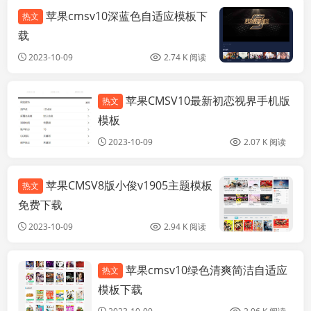
苹果cmsv10深蓝色自适应模板下
热文
苹
载
2023-10-09
2.74 K 阅读
苹果CMSV10最新初恋视界手机版
热文
苹果
模板
2023-10-09
2.07 K 阅读
苹果CMSV8版小俊v1905主题模板
热文
苹
免费下载
2023-10-09
2.94 K 阅读
苹果cmsv10绿色清爽简洁自适应
热文
苹果
模板下载