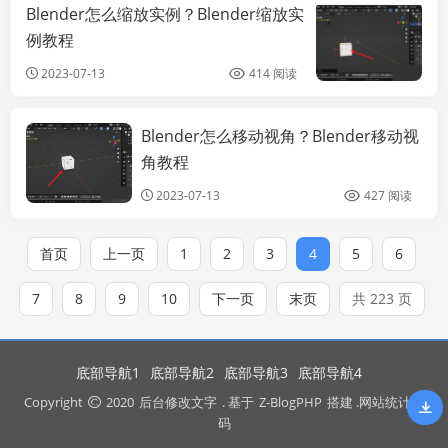
Blender怎么缩放实例？Blender缩放实
未
例教程
2023-07-13
414 阅读
Blender怎么移动视角？Blender移动视
未命名
角教程
2023-07-13
427 阅读
首页
上一页
1
2
3
4
5
6
7
8
9
10
下一页
末页
共 223 页
底部导航1
底部导航2
底部导航3
底部导航4
Copyright
2020
后台修改文字
. 基于
Z-BlogPHP
搭建 .网站统计代
码