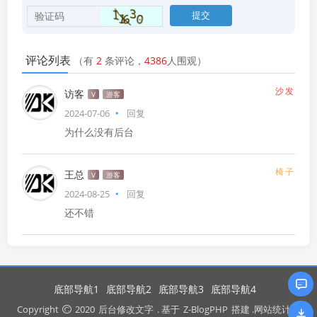
评论列表
（有
2
条评论，
4386
人围观）
沙发
访客
V
游客
2024-07-06
回复
为什么没有后台
椅子
王总
V
游客
2024-08-25
回复
还不错
底部导航1
底部导航2
底部导航3
底部导航4
Copyright
2020
后台修改文字
. 基于
Z-BlogPHP
搭建 .网站统计代