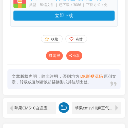
类型：压缩文件
|
已下载：3086
|
下载方式：免
费下载
立即下载
收藏
点赞
海报
分享
文章版权声明：除非注明，否则均为
DK影视源码
原创文
章，转载或复制请以超链接形式并注明出处。
苹果CMS10自适应免费电影站模板
苹果cmsv10麻豆气色中文二开模板