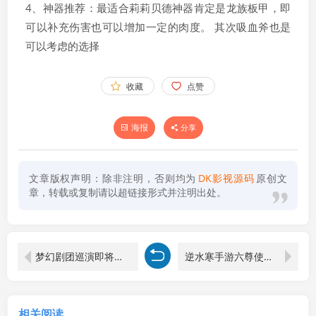
4、神器推荐：最适合莉莉贝德神器肯定是龙族板甲，即
可以补充伤害也可以增加一定的肉度。 其次吸血斧也是
可以考虑的选择
收藏
点赞
海报
分享
文章版权声明：除非注明，否则均为
DK影视源码
原创文
章，转载或复制请以超链接形式并注明出处。
梦幻剧团巡演即将启程！《依露希尔：星晓》今日正式开启AppStore预订
逆水寒手游六尊使打法解析
相关阅读