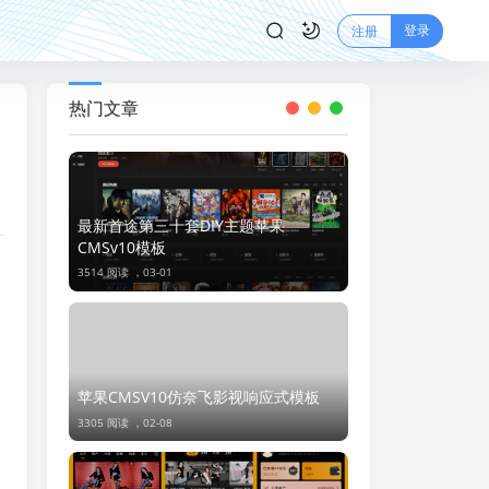
登录
注册
热门文章
最新首途第三十套DIY主题苹果
CMSv10模板
3514 阅读 ，
03-01
苹果CMSV10仿奈飞影视响应式模板
3305 阅读 ，
02-08