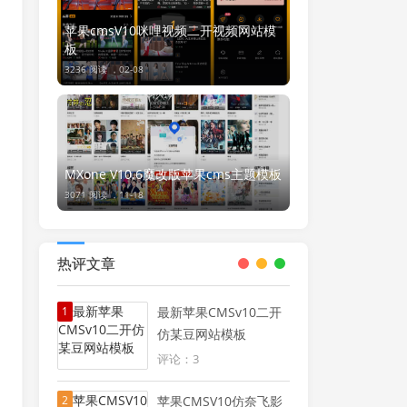
苹果cmsV10咪哩视频二开视频网站模
板
3236 阅读 ，
02-08
MXone V10.6魔改版苹果cms主题模板
3071 阅读 ，
11-18
热评文章
1
最新苹果CMSv10二开
仿某豆网站模板
评论：3
2
苹果CMSV10仿奈飞影