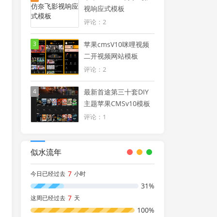
视响应式模板
评论：2
3
苹果cmsV10咪哩视频
二开视频网站模板
评论：2
4
最新首途第三十套DIY
主题苹果CMSv10模板
评论：1
似水流年
7
今日已经过去
小时
31%
7
这周已经过去
天
100%